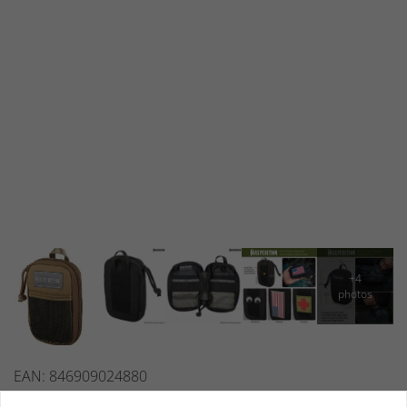
EAN: 846909024880