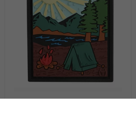
Maxpedition - Badge Outdoor Camp -
full color
€ 11,95 *