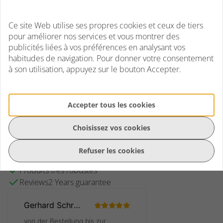
Variante
Ce site Web utilise ses propres cookies et ceux de tiers
pour améliorer nos services et vous montrer des
publicités liées à vos préférences en analysant vos
€
27,95
habitudes de navigation. Pour donner votre consentement
(TVA incl.)
à son utilisation, appuyez sur le bouton Accepter.
Accepter tous les cookies
Commander
Choisissez vos cookies
Pas en stock
Refuser les cookies
Fast delivery
Produits très robustes
Reviews2 Years guarantee