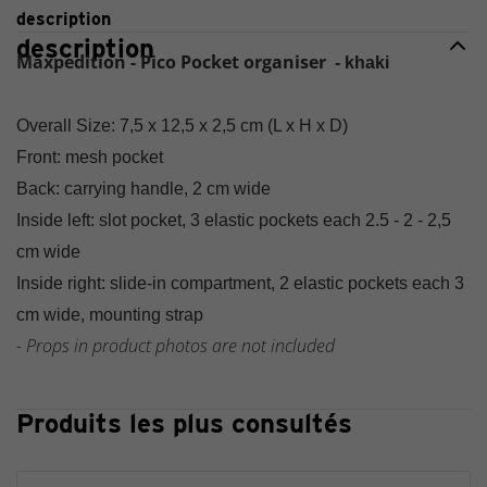
description
description
Maxpedition - Pico Pocket organiser
-
khaki
Overall Size:
7,5 x 12,5 x 2,5 cm (L x H x D)
Front:
mesh pocket
Back:
carrying handle
,
2 cm wide
Inside
left
:
slot
pocket, 3
elastic
pockets
each
2.5 - 2 - 2,5
cm
wide
Inside
right
:
slide-in compartment
,
2
elastic
pockets
each
3
cm
wide,
mounting strap
- Props in product photos are not included
Produits les plus consultés