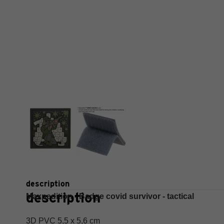
description
description
Maxpedition - Badge covid survivor - tactical
3D PVC 5,5 x 5,6 cm