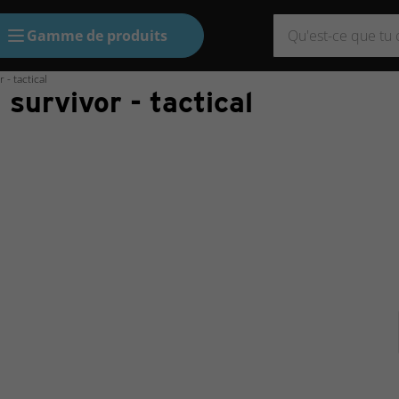
Gamme de produits
- tactical
survivor - tactical