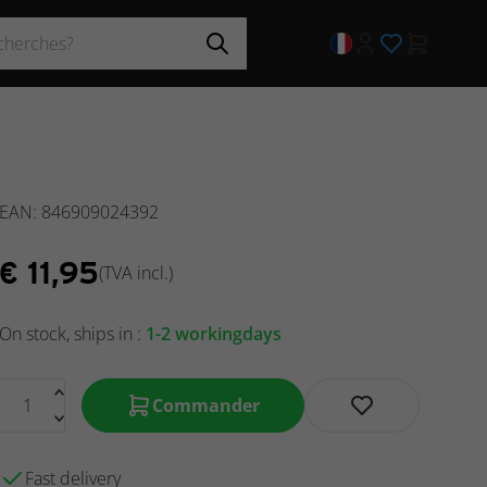
EAN: 846909024392
€
11,95
(TVA incl.)
On stock, ships in :
1-2 workingdays
Commander
Fast delivery