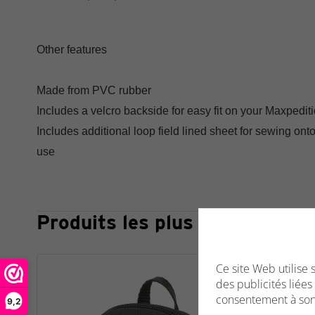
Other features
Made from PVC rubber
Includes a velcro backside for easy fit on your Maxpedit
Includes additional loop field lined sheet for sewing ont
use
Produits les plus consultés
Ce site Web utilise
des publicités liée
consentement à son 
9,2