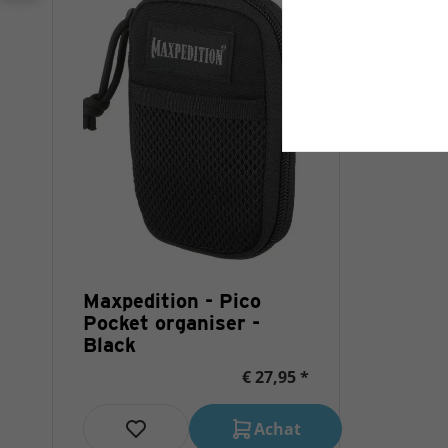
Maxpedition - Pico
Pocket organiser -
Black
€ 27,95 *
Achat