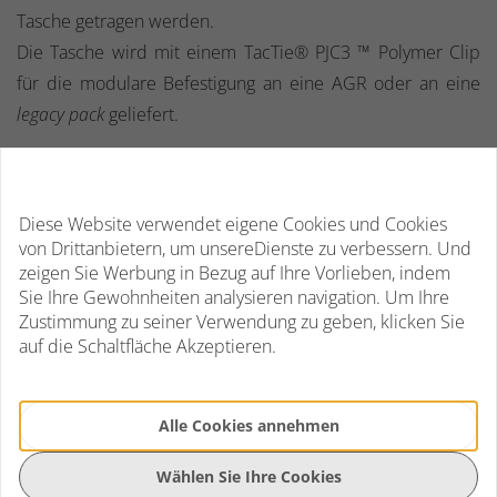
Tasche getragen werden.
Die Tasche wird mit einem TacTie® PJC3 ™ Polymer Clip
für die modulare Befestigung an eine AGR oder an eine
legacy pack
geliefert.
AGR Product Features
YKK Reißverschlüsse mit positiven Ziehhandgriffen
Diese Website verwendet eigene Cookies und Cookies
CCW Fach mit
Security Lockout
Streifen
von Drittanbietern, um unsereDienste zu verbessern. Und
Doppelte Nylonkonstruktion
zeigen Sie Werbung in Bezug auf Ihre Vorlieben, indem
500D Hex Ripstop / 1000D
Plainweave
Sie Ihre Gewohnheiten analysieren navigation. Um Ihre
Zustimmung zu seiner Verwendung zu geben, klicken Sie
Attachment Lattice System
(ATLAS) -
Patent Pending
auf die Schaltfläche Akzeptieren.
Hergestellt aus einer 840D Nylon TPU Komposition
Verstärkte Yoke Rücksackgürtel
840D Nylon TPU Composite
Tapered Trek Loops
Alle Cookies annehmen
Maßgeschneidertes, geformtes Gurtband
Bi-Level High Grade 3D Airmesh Träger
Wählen Sie Ihre Cookies