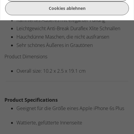
Maßgeschneidertes Fach mit Fleece-Fütterung, halb
Cookies ablehnen
biegbar
Raffiniertes Äußeres mit eleganter Füllung
Leichtgewicht Anti-Break Duraflex Xlite Schnallen
Hauchdünne Maschen, die nicht ausfransen
Sehr schönes Äußeres in Grautönen
Product Dimensions
Overall size: 10.2 x 2.5 x 19.1 cm
Product Specifications
Geeignet für die Größe eines Apple iPhone 6s Plus
Wattierte, gefütterte Innenseite