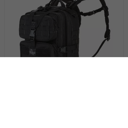
Maxpedition - Falcon III Backpack
(black)
€ 283,95 *